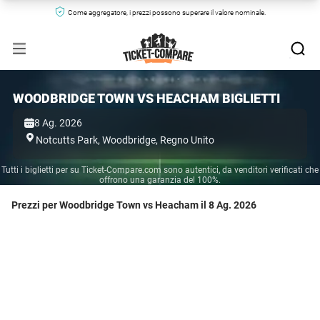
Come aggregatore, i prezzi possono superare il valore nominale.
WOODBRIDGE TOWN VS HEACHAM BIGLIETTI
8 Ag. 2026
Notcutts Park,
Woodbridge,
Regno Unito
Tutti i biglietti per su Ticket-Compare.com sono autentici, da venditori verificati che
offrono una garanzia del 100%.
Prezzi per Woodbridge Town vs Heacham il 8 Ag. 2026