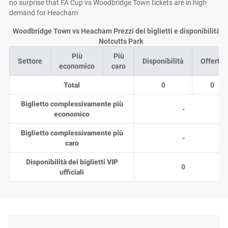
no surprise that FA Cup vs Woodbridge Town tickets are in high
demand for Heacham
Woodbridge Town vs Heacham Prezzi dei biglietti e disponibilità s
Notcutts Park
Più
Più
Settore
Disponibilità
Offerte
economico
caro
Total
0
0
Biglietto complessivamente più
-
economico
Biglietto complessivamente più
-
caro
Disponibilità dei biglietti VIP
0
ufficiali