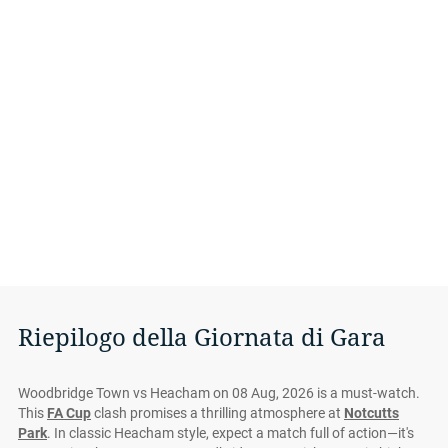
Riepilogo della Giornata di Gara
Woodbridge Town vs Heacham on 08 Aug, 2026 is a must-watch.
This
FA Cup
clash promises a thrilling atmosphere at
Notcutts
Park
. In classic Heacham style, expect a match full of action—it's