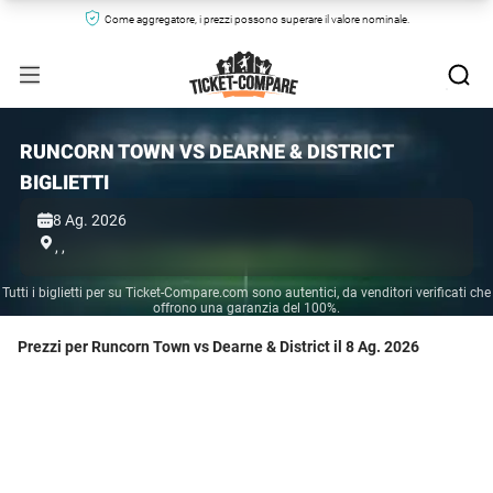
Come aggregatore, i prezzi possono superare il valore nominale.
RUNCORN TOWN VS DEARNE & DISTRICT
BIGLIETTI
8 Ag. 2026
,
,
Tutti i biglietti per su Ticket-Compare.com sono autentici, da venditori verificati che
offrono una garanzia del 100%.
Prezzi per Runcorn Town vs Dearne & District il 8 Ag. 2026