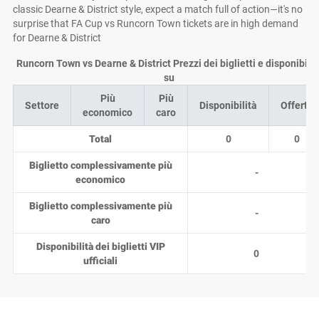
classic Dearne & District style, expect a match full of action—it's no
surprise that FA Cup vs Runcorn Town tickets are in high demand
for Dearne & District
Runcorn Town vs Dearne & District Prezzi dei biglietti e disponibilit
su
Più
Più
Settore
Disponibilità
Offerte
economico
caro
Total
0
0
Biglietto complessivamente più
-
economico
Biglietto complessivamente più
-
caro
Disponibilità dei biglietti VIP
0
ufficiali