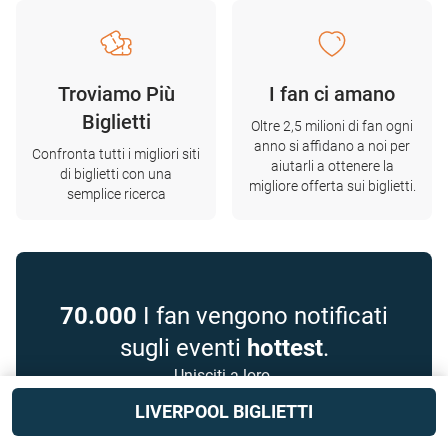
Troviamo Più
I fan ci amano
Biglietti
Oltre 2,5 milioni di fan ogni
anno si affidano a noi per
Confronta tutti i migliori siti
aiutarli a ottenere la
di biglietti con una
migliore offerta sui biglietti.
semplice ricerca
70.000
I fan vengono notificati
sugli eventi
hottest
.
Unisciti a loro.
LIVERPOOL BIGLIETTI