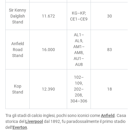
Sir Kenny
KG–KP,
Dalglish
11.672
30
CE1–CE9
Stand
AL1–
AL9,
Anfield
AM1–
Road
16.000
83
AM8,
Stand
AU1–
AU8
102–
109,
Kop
12.390
202–
18
Stand
208,
304–306
Tra gli stadi di calcio inglesi, pochi sono iconici come
Anfield
. Casa
storica del
Liverpool
dal 1892, fu paradossalmente il primo stadio
dell’
Everton
.