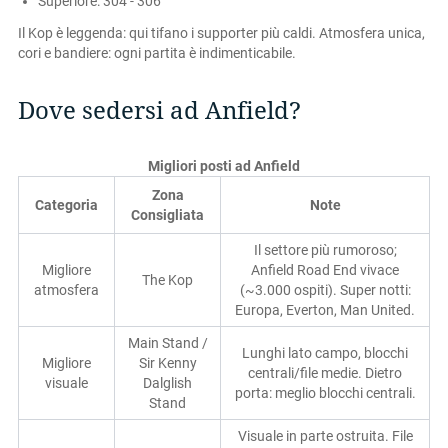
Superiore: 304 - 306
Il Kop è leggenda: qui tifano i supporter più caldi. Atmosfera unica,
cori e bandiere: ogni partita è indimenticabile.
Dove sedersi ad Anfield?
Migliori posti ad Anfield
Zona
Categoria
Note
Consigliata
Il settore più rumoroso;
Migliore
Anfield Road End vivace
The Kop
atmosfera
(~3.000 ospiti). Super notti:
Europa, Everton, Man United.
Main Stand /
Lunghi lato campo, blocchi
Migliore
Sir Kenny
centrali/file medie. Dietro
visuale
Dalglish
porta: meglio blocchi centrali.
Stand
Visuale in parte ostruita. File