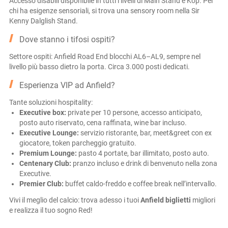
Accesso disabili disponibile in tutti i livelli di Main Stand e Kop. Per
chi ha esigenze sensoriali, si trova una sensory room nella Sir
Kenny Dalglish Stand.
Dove stanno i tifosi ospiti?
Settore ospiti: Anfield Road End blocchi AL6–AL9, sempre nel
livello più basso dietro la porta. Circa 3.000 posti dedicati.
Esperienza VIP ad Anfield?
Tante soluzioni hospitality:
Executive box:
private per 10 persone, accesso anticipato,
posto auto riservato, cena raffinata, wine bar incluso.
Executive Lounge:
servizio ristorante, bar, meet&greet con ex
giocatore, token parcheggio gratuito.
Premium Lounge:
pasto 4 portate, bar illimitato, posto auto.
Centenary Club:
pranzo incluso e drink di benvenuto nella zona
Executive.
Premier Club:
buffet caldo-freddo e coffee break nell’intervallo.
Vivi il meglio del calcio: trova adesso i tuoi
Anfield biglietti
migliori
e realizza il tuo sogno Red!