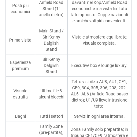
Anfield Road
davanti nel Kop/Anfield Road
Posti più
Stand (1°
economiche ma vista limitata
economici
anello dietro)
lato opposto. Coppe nazionali
e amichevoli più convenienti.
Main Stand /
Sir Kenny
Vista e atmosfera equilibrate;
Prima visita
Dalglish
visuale completa.
Stand
Sir Kenny
Esperienza
Dalglish
Executive box e lounge luxury.
premium
Stand
Tetto visibile a AU8, AU1, CE1,
CE9, 304, 305, 306, 208, 202;
Visuale
Ultime file &
AL5–AL6 (Anfield Road basso
ostruita
alcuni blocchi
dietro); U1/U9 lieve intrusione
tetto.
Bagni
Tutti i settori
Servizi in ogni area interna.
Family Zone
Zona Family solo prepartita; in
(pre-partita),
tribuna CE1/CE9 l’atmosfera è