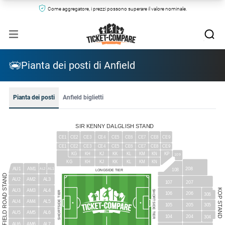
Come aggregatore, i prezzi possono superare il valore nominale.
Pianta dei posti di Anfield
Pianta dei posti
Anfield biglietti
SIR KENNY DALGLISH STAND
CE1
CE2
CE3
CE4
CE5
CE6
CE7
CE8
CE9
CE1
CE9
CE2
CE3
CE4
CE5
CE6
CE7
CE8
KJ
KG
KH
KK
KL
KM
KN
KP
109
KJ
KG
KH
KK
KL
KM
KN
AU1
208
AM1
AL1
AL2
108
LONGSIDE TIER
ANFIELD ROAD STAND
AU2
AM2
AL3
107
207
KOP STAND
AU3
AM3
AL4
SHORTSIDE TIER
SHORTSIDE TIER
106
206
306
AU4
AM4
AL5
105
205
305
AU5
AM5
AL6
104
204
304
AU6
AM6
AL7