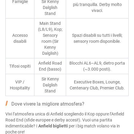
Famiglie
Sir Kenny
più tranquilla. Derby molto
Dalglish
vivaci.
Stand
Main Stand
(L8/L9), Kop;
Accesso
Sensory
Spazi disabili su tutti i livelli;
disabili
room (Sir
sensory room disponibile.
Kenny
Dalglish)
Anfield Road
Blocchi AL6–AL9, dietro porta
Tifosi ospiti
End (basso)
(~3.000 posti).
Sir Kenny
VIP /
Executive Boxes, Lounge,
Dalglish
Hospitality
Centenary Club, Premier Club.
Stand
Dove vivere la migliore atmosfera?
Vivi l’atmosfera unica di Anfield scegliendo il Kop oppure l’Anfield
Road End (sfide europee e derby accesi!). Vuoi una partita
indimenticabile? I
Anfield biglietti
per i big match volano via in
poche ore!