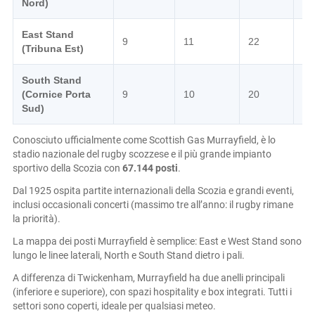
Nord)
East Stand
Tr
9
11
22
(Tribuna Est)
pos
South Stand
Vi
(Cornice Porta
9
10
20
vis
Sud)
Conosciuto ufficialmente come Scottish Gas Murrayfield, è lo
stadio nazionale del rugby scozzese e il più grande impianto
sportivo della Scozia con
67.144 posti
.
Dal 1925 ospita partite internazionali della Scozia e grandi eventi,
inclusi occasionali concerti (massimo tre all’anno: il rugby rimane
la priorità).
La mappa dei posti Murrayfield è semplice: East e West Stand sono
lungo le linee laterali, North e South Stand dietro i pali.
A differenza di Twickenham, Murrayfield ha due anelli principali
(inferiore e superiore), con spazi hospitality e box integrati. Tutti i
settori sono coperti, ideale per qualsiasi meteo.