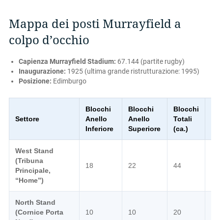
Mappa dei posti Murrayfield a
colpo d’occhio
Capienza Murrayfield Stadium:
67.144 (partite rugby)
Inaugurazione:
1925 (ultima grande ristrutturazione: 1995)
Posizione:
Edimburgo
Blocchi
Blocchi
Blocchi
Settore
Anello
Anello
Totali
De
Inferiore
Superiore
(ca.)
West Stand
Tr
(Tribuna
18
22
44
di
Principale,
sul
“Home”)
North Stand
Vis
(Cornice Porta
10
10
20
ca