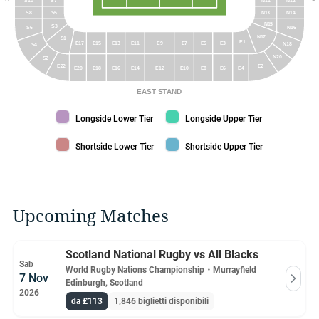
S10
S7
N11
N12
S8
S5
N13
N14
N15
S3
N16
S6
N17
S1
E1
E15
E13
E11
E9
E7
E5
E3
E17
N18
S4
N20
S2
E2
E22
E20
E18
E16
E14
E12
E10
E8
E6
E4
EAST STAND
Longside Lower Tier color
Longside Upper Tier color
Longside Lower Tier
Longside Upper Tier
Shortside Lower Tier color
Shortside Upper Tier color
Shortside Lower Tier
Shortside Upper Tier
Upcoming Matches
Scotland National Rugby vs All Blacks
Sab
World Rugby Nations Championship
・
Murrayfield
7 Nov
Edinburgh, Scotland
2026
da £113
1,846 biglietti disponibili