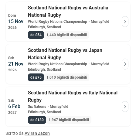
Scotland National Rugby vs Australia
National Rugby
Dom
15 Nov
World Rugby Nations Championship
・
Murrayfield
Edinburgh, Scotland
2026
da £54
1,440 biglietti disponibili
Scotland National Rugby vs Japan
National Rugby
Sab
21 Nov
World Rugby Nations Championship
・
Murrayfield
Edinburgh, Scotland
2026
da £75
1,010 biglietti disponibili
Scotland National Rugby vs Italy National
Rugby
Sab
6 Feb
Six Nations
・
Murrayfield
Edinburgh, Scotland
2027
da £130
1,947 biglietti disponibili
Scritto da
Aviran Zazon