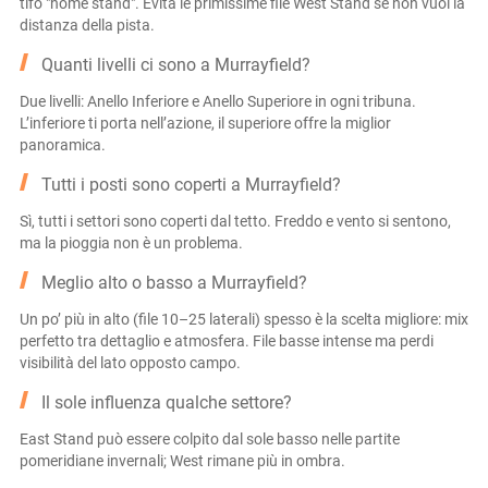
tifo "home stand". Evita le primissime file West Stand se non vuoi la
distanza della pista.
Quanti livelli ci sono a Murrayfield?
Due livelli: Anello Inferiore e Anello Superiore in ogni tribuna.
L’inferiore ti porta nell’azione, il superiore offre la miglior
panoramica.
Tutti i posti sono coperti a Murrayfield?
Sì, tutti i settori sono coperti dal tetto. Freddo e vento si sentono,
ma la pioggia non è un problema.
Meglio alto o basso a Murrayfield?
Un po’ più in alto (file 10–25 laterali) spesso è la scelta migliore: mix
perfetto tra dettaglio e atmosfera. File basse intense ma perdi
visibilità del lato opposto campo.
Il sole influenza qualche settore?
East Stand può essere colpito dal sole basso nelle partite
pomeridiane invernali; West rimane più in ombra.