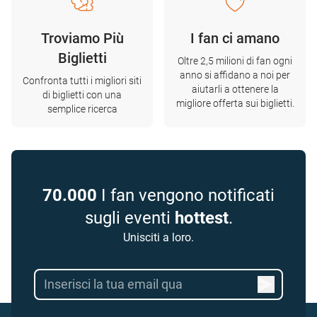
Troviamo Più
I fan ci amano
Biglietti
Oltre 2,5 milioni di fan ogni
anno si affidano a noi per
Confronta tutti i migliori siti
aiutarli a ottenere la
di biglietti con una
migliore offerta sui biglietti.
semplice ricerca
70.000
I fan vengono notificati
sugli eventi
hottest
.
Unisciti a loro.