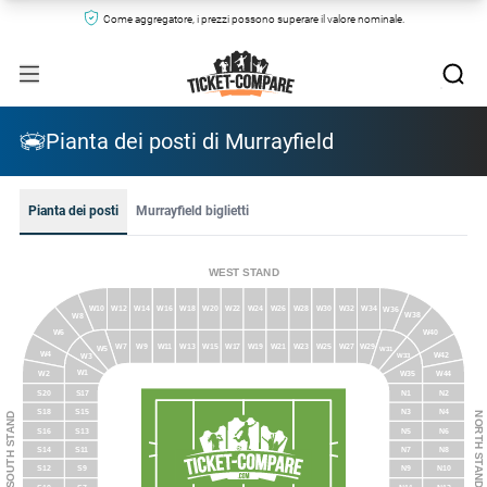
Come aggregatore, i prezzi possono superare il valore nominale.
Pianta dei posti di Murrayfield
Pianta dei posti
Murrayfield biglietti
WEST STAND
W10
W12
W14
W16
W18
W20
W22
W24
W26
W28
W30
W32
W34
W36
W38
W8
W40
W6
W29
W9
W11
W13
W15
W17
W19
W21
W23
W25
W27
W7
W5
W31
W4
W4
2
W33
W3
W1
W35
W44
W2
S20
S17
N1
N2
S18
S15
N3
N4
NORTH STAND
SOUTH STAND
S16
S13
N5
N6
S14
S11
N7
N8
S12
S9
N9
N10