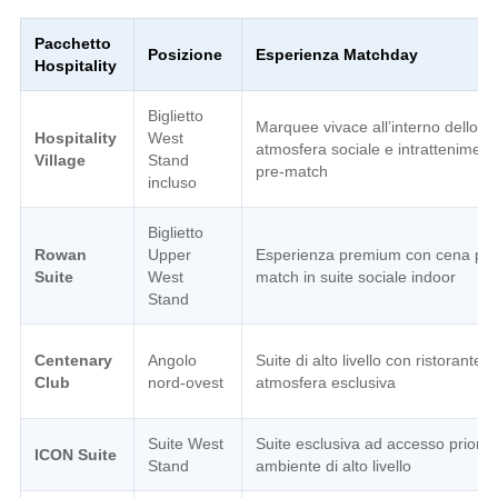
Pacchetto
Posizione
Esperienza Matchday
Hospitality
Biglietto
Marquee vivace all’interno dello st
Hospitality
West
atmosfera sociale e intratteniment
Village
Stand
pre-match
incluso
Biglietto
Rowan
Upper
Esperienza premium con cena pre
Suite
West
match in suite sociale indoor
Stand
Centenary
Angolo
Suite di alto livello con ristorante e
Club
nord-ovest
atmosfera esclusiva
Suite West
Suite esclusiva ad accesso priorita
ICON Suite
Stand
ambiente di alto livello