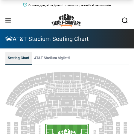
Come aggregatore, i prezzi possono superare il valore nominale.
AT&T Stadium Seating Chart
Seating Chart
AT&T Stadium biglietti
442
443
441
444
440
445
439
446
438
447
437
448
443
444
442
445
441
440
446
436
449
667
668
666
601
665
602
664
603
663
604
662
605
606
661
660
607
659
608
609
435
450
610
591
592
590
501
589
502
588
503
587
504
586
505
585
506
584
507
583
508
582
509
581
510
580
511
579
434
451
488
401
487
402
486
403
512
485
404
578
484
405
483
406
482
407
481
408
577
480
409
513
479
410
478
576
411
477
412
476
575
413
515
475
414
452
433
474
574
C332
C339
C336
C337
C335
415
C334
C338
C333
473
416
518
573
472
417
341
330
471
418
572
432
453
521
470
419
329
342
C234
C236
571
469
522
C235
C231
420
C239
C233
C237
431
454
C232
C238
230
240
468
421
570
328
343
523
229
241
467
422
258
202
257
203
256
204
255
205
254
206
253
207
228
252
208
242
251
208A
209A
251A
209
250A
210
250
249
211
C139
327
C132
C135
C136
243
227
C137
C134
344
C138
C133
129
142
248
212
128
143
247
213
144
127
246
214
32
1
31
2
226
30
3
244
4
29
145
28
5
126
245
27
6
215
26
7
8
244
25
215A
225
245
455
430
326
345
243
146
125
216
114
246
224
456
429
325
346
113
241
217
124
147
112
101
240
428
217A
247
223
324
347
457
111
102