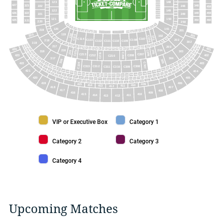
STAND ROOM ONLY
STAND ROOM ONLY
123
148
239
218
110
103
427
323
348
222
248
458
219
238
109
104
122
149
108
105
426
349
459
322
220
237A
249
221
107
106
150
121
237
221A
425
350
460
321
220
250
221
236
9
23
10
22
11
222
120
101
21A
235
12
21
219
201
13
20
19
14
18
15
17
16
MILLER LITE CLUB
MILLER CLUB
223
234
119
118
320
301
C115
102
103
C106
224
233
C107
C114
202
C113
C108
225
218
C112
C109
C110
C111
232
302
226
319
227
231
466
423
228
230
524
569
615
217
203
229
10L
659
10R
9L
8L
9R
7L
8R
401
6L
465
424
7R
424
525
5L
616
6R
4L
5R
3L
2L
4R
3R
1L
2R
1R
568
204
216
C214
205
C206
215
658
318
303
617
526
464
425
567
C211
C209
618
C213
C207
C212
C208
402
657
527
423
C210
463
426
566
619
304
528
317
462
565
427
656
620
316
305
529
461
621
564
428
403
655
422
530
C307
C314
460
622
429
563
531
C313
C308
623
C312
459
430
654
C309
C311
C310
532
562
458
624
431
533
457
653
432
561
625
421
534
456
404
433
455
560
434
626
652
535
454
435
453
559
536
436
452
627
651
437
451
448
450
438
537
558
449
439
440
447
441
446
442
445
443
444
650
538
628
557
539
649
556
405
540
420
629
541
555
648
542
554
543
553
544
552
630
545
546
647
551
547
550
549
548
646
631
645
632
644
633
643
634
642
635
641
640
636
639
638
637
419
406
415
409
410
414
413
411
412
407
418
417
408
416
409
410
415
411
414
413
412
VIP or Executive Box color
Category 1 color
VIP or Executive Box
Category 1
Category 2 color
Category 3 color
Category 2
Category 3
Category 4 color
Category 4
Upcoming Matches