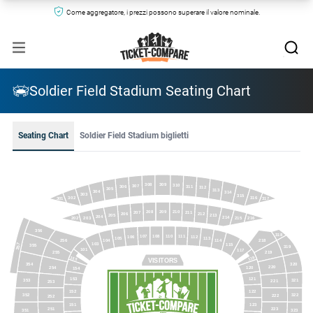
Come aggregatore, i prezzi possono superare il valore nominale.
Soldier Field Stadium Seating Chart
Seating Chart
Soldier Field Stadium biglietti
309
308
310
307
311
306
312
305
313
304
314
303
315
302
316
317
301
209
208
210
207
211
206
212
205
213
204
214
203
215
202
216
356
318
108
110
111
107
106
112
105
113
104
218
114
256
103
357
115
355
319
101
117
255
219
155
119
VISITORS
354
320
220
254
120
154
153
121
321
353
221
253
152
122
352
322
222
252
151
123
251
223
351
323