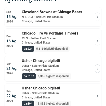
Cleveland Browns at Chicago Bears
Sab
15 Ag.
NFL USA
・
Soldier Field Stadium
Chicago, United States
2026
Chicago Fire vs Portland Timbers
Dom
MLS
・
Soldier Field Stadium
16 Ag.
Chicago, United States
2026
da £24
5,119 biglietti disponibili
Usher Chicago biglietti
Ven
Usher
・
Soldier Field Stadium
21 Ag.
Chicago, United States
2026
da £107
8,305 biglietti disponibili
Usher Chicago biglietti
Sab
Usher
・
Soldier Field Stadium
22 Ag.
Chicago, United States
2026
da £94
13,832 biglietti disponibili