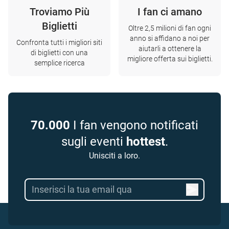
Troviamo Più
I fan ci amano
Biglietti
Oltre 2,5 milioni di fan ogni
anno si affidano a noi per
Confronta tutti i migliori siti
aiutarli a ottenere la
di biglietti con una
migliore offerta sui biglietti.
semplice ricerca
70.000
I fan vengono notificati
sugli eventi
hottest
.
Unisciti a loro.