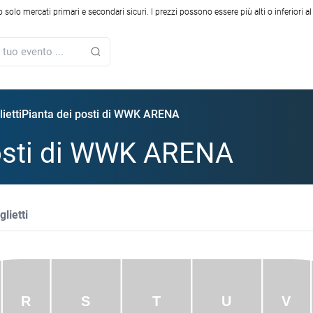
solo mercati primari e secondari sicuri. I prezzi possono essere più alti o inferiori a
etti
Pianta dei posti di WWK ARENA
posti di WWK ARENA
lietti
S
T
U
R
V