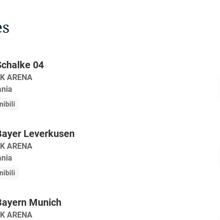
es
Schalke 04
K ARENA
ania
nibili
Bayer Leverkusen
K ARENA
ania
nibili
Bayern Munich
K ARENA