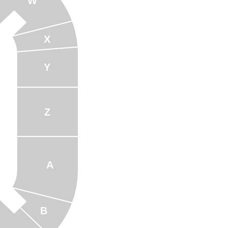
W
X
Y
Z
A
B