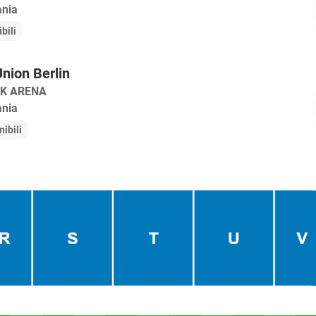
ania
bili
nion Berlin
K ARENA
ania
nibili