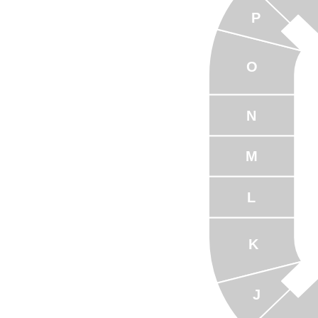
P
O
N
M
L
K
J