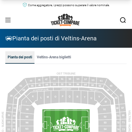
Come aggregatore, i prezzi possono superare il valore nominale.
Pianta dei posti di Veltins-Arena
Pianta dei posti
Veltins-Arena biglietti
OST TRIBUNE
51
53
55
49
57
47
45
59
43
61
52
54
56
50
58
48
60
46
62
41
44
63
LOGEN-OST
GLUCKAUF-CLUB
TIBULSKY
42
64
65
39
P
Q
K
R
O
V
M
T
L
40
66
U
I
W
LIBUDA
37
67
38
68
N6
S1
VELTINS - NORDKURVE
HARFID - SUDKURVE
35
69
36
70
S2
N5
33
71
34
72
N4
S3
KASINO
N3
S4
32
74
31
73