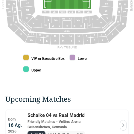
N2
S5
30
76
75
29
N1
S6
78
28
VF
VE
VD2
VC2
VB
VA
27
77
H
X
C2
D2
A
B
C1
E
D1
F
BLAUER SALON
HAGEDORNS
26
80
G
Y
79
25
A1
VII
I
VI
V
IV
III
II
24
2
LOGEN
22
1
23
4
6
20
8
18
10
12
16
14
21
3
5
19
7
17
9
11
15
13
R+V TRIBUNE
VIP or Executive Box color
Lower color
VIP or Executive Box
Lower
Upper color
Upper
Upcoming Matches
Schalke 04 vs Real Madrid
Dom
Friendly Matches
・
Veltins-Arena
16 Ag.
Gelsenkirchen, Germania
2026