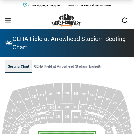
Come aggregatore, i prezzi possono superare il valore nominale.
GEHA Field at Arrowhead Stadium Seating
Chart
Seating Chart
GEHA Field at Arrowhead Stadium biglietti
301
346
302
345
303
344
304
343
305
306
342
341
307
201
202
246
203
245
204
244
243
205
308
340
206
242
103A
135A
241
207
104A
133A
101
136
105A
102
103
134
135
309
339
240
208
104
133
105
132
106
209
239
131
107
338
310
210
238
130
108
337
311