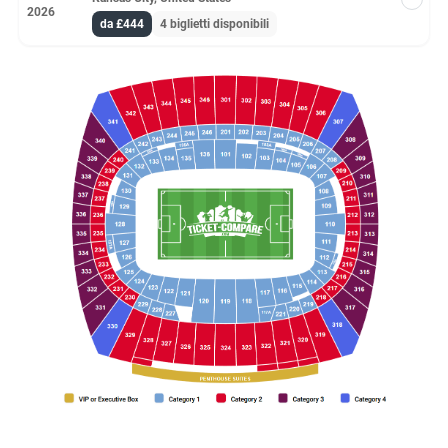
2026
da £444
4 biglietti disponibili