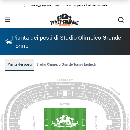
Come aggregatore, i prezzi possono superare il valore nominale.
Pianta dei posti di Stadio Olimpico Grande
Torino
Pianta dei posti
Stadio Olimpico Grande Torino biglietti
INGRESSO EST
315
316
314
317
313
318
312
319
AWAY FANS
228
227
229
311
230
226
320
231
225
224
232
223
233
310
234
222
321
121
122
120
123
221
235
119
124
118
125
220
236
309
322
117
126
DIV. ABILI
219
237
024
019
025
018
116
127
017
026
238
218
115
128
308
323
239
027
016
DISTINTI
028
015
114
129
217
240
307
029
324
113
130
INGRESSO NORD
030
216
INGRESSO SUD
241
PRIMAVERA
MARAKOTA
131
112
325
306
031
215
242
243
214
032
111
326
305
132
213
244