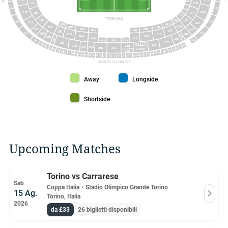
033
110
133
327
304
034
212
245
109
134
035
TRIBUNA
036
135
108
328
303
211
246
037
006
136
038
107
005
004
210
039
247
040
003
137
106
302
329
209
248
138
105
249
104
139
208
103
140
207
250
101
102
141
330
301
251
206
253
42
254
252
205
41
245
02
204
03
40
203
202
201
04
39
DESK
05
38
06
37
CAB
07
36
08
35
09
34
10
33
32
11
31
12
13
30
14
29
15
28
16
27
17
26
18
25
19
24
22
20
23
INGRESSO OVEST
Away color
Longside color
Away
Longside
Shortside color
Shortside
Upcoming Matches
Torino vs Carrarese
Sab
Coppa Italia
・
Stadio Olimpico Grande Torino
15 Ag.
Torino, Italia
2026
da £33
26 biglietti disponibili