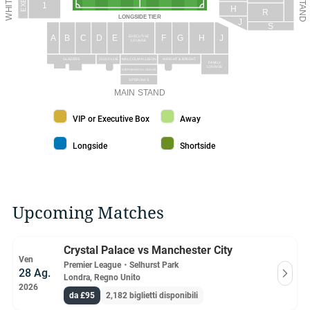
1
H
R
LONGSIDE TIER
J
S
A
B
C
D
E
F
G
H
J
EXECUTIVE
LOUNGE
WRIGHT & BRIGHT
GLAZERS
2010 CLUB
MALCOLM ALLISON
FAMILY
LOUNGE
STEPHENSON LOUNGE
SPERONI’S
MAIN STAND
VIP or Executive Box color
Away color
VIP or Executive Box
Away
Longside color
Shortside color
Longside
Shortside
Upcoming Matches
Crystal Palace vs Manchester City
Ven
Premier League
・
Selhurst Park
28 Ag.
Londra, Regno Unito
2026
da £95
2,182 biglietti disponibili