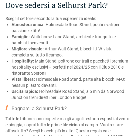
Dove sedersi a Selhurst Park?
Scegli il settore secondo la tua esperienza ideale:
Atmosfera unica:
Holmesdale Road Stand, pochi rivali per
passione e tifo!
Famiglie:
Whitehorse Lane Stand, ambiente tranquillo e
bambini i benvenuti.
Migliore visuale:
Arthur Wait Stand, blocchi U-W, vista
completa su tutto il campo.
Hospitality:
Main Stand, poltrone centrali e pacchetti premium
hospitality esclusivi – perfetti nel 2024/25 con il Club 2010 e il
ristorante Speroni!
Vista libera:
Holmesdale Road Stand, parte alta blocchi M-Q:
nessun pilastro davanti.
Uscita rapida:
Holmesdale Road Stand, a 5 min da Norwood
Junction treni diretti per London Bridge!
Bagnarsi a Selhurst Park?
Tutte le tribune sono coperte ma gli angoli restano esposti al vento
e pioggia, soprattutto le prime file vicino al campo. Vuoi restare
all’asciutto? Scegli blocchi più in alto! Questa regola vale