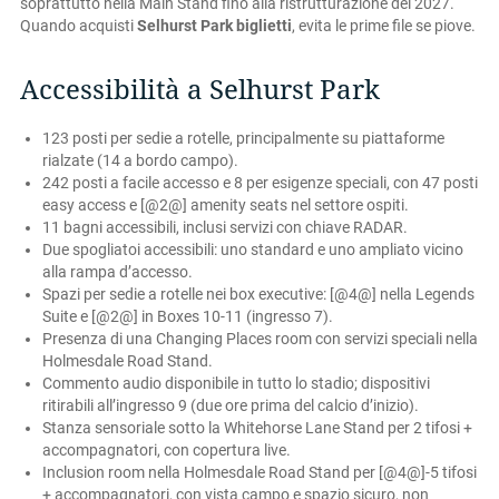
soprattutto nella Main Stand fino alla ristrutturazione del 2027.
Quando acquisti
Selhurst Park biglietti
, evita le prime file se piove.
Accessibilità a Selhurst Park
123 posti per sedie a rotelle, principalmente su piattaforme
rialzate (14 a bordo campo).
242 posti a facile accesso e 8 per esigenze speciali, con 47 posti
easy access e [@2@] amenity seats nel settore ospiti.
11 bagni accessibili, inclusi servizi con chiave RADAR.
Due spogliatoi accessibili: uno standard e uno ampliato vicino
alla rampa d’accesso.
Spazi per sedie a rotelle nei box executive: [@4@] nella Legends
Suite e [@2@] in Boxes 10-11 (ingresso 7).
Presenza di una Changing Places room con servizi speciali nella
Holmesdale Road Stand.
Commento audio disponibile in tutto lo stadio; dispositivi
ritirabili all’ingresso 9 (due ore prima del calcio d’inizio).
Stanza sensoriale sotto la Whitehorse Lane Stand per 2 tifosi +
accompagnatori, con copertura live.
Inclusion room nella Holmesdale Road Stand per [@4@]-5 tifosi
+ accompagnatori, con vista campo e spazio sicuro, non