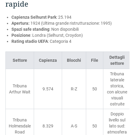
rapide
Capienza Selhurst Park
: 25.194
Apertura:
1924 (Ultima grande ristrutturazione: 1995)
Spazi safe standing
: Non disponibili
Posizione
: Londra (Selhurst, Croydon)
Rating stadio UEFA
: Categoria 4
Dettagli
Settore
Capienza
Blocchi
File
settore
Tribuna
laterale
Tribuna
storica,
9.574
R-Z
50
Arthur Wait
con alcune
visuali
ostruite
Doppio
Tribuna
livello sul
Holmesdale
8.329
A-S
50
lato sud:
Road
atmosfera