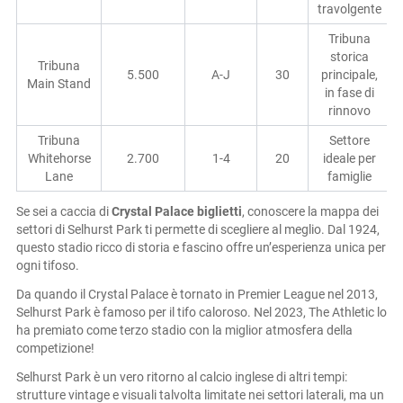
travolgente
Tribuna
storica
Tribuna
5.500
A-J
30
principale,
Main Stand
in fase di
rinnovo
Tribuna
Settore
Whitehorse
2.700
1-4
20
ideale per
Lane
famiglie
Se sei a caccia di
Crystal Palace biglietti
, conoscere la mappa dei
settori di Selhurst Park ti permette di scegliere al meglio. Dal 1924,
questo stadio ricco di storia e fascino offre un’esperienza unica per
ogni tifoso.
Da quando il Crystal Palace è tornato in Premier League nel 2013,
Selhurst Park è famoso per il tifo caloroso. Nel 2023, The Athletic lo
ha premiato come terzo stadio con la miglior atmosfera della
competizione!
Selhurst Park è un vero ritorno al calcio inglese di altri tempi:
strutture vintage e visuali talvolta limitate nei settori laterali, ma un