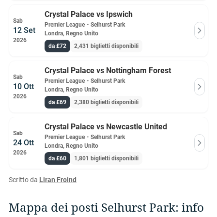
Crystal Palace vs Ipswich
Sab
Premier League
・
Selhurst Park
12 Set
Londra, Regno Unito
2026
da £72
2,431 biglietti disponibili
Crystal Palace vs Nottingham Forest
Sab
Premier League
・
Selhurst Park
10 Ott
Londra, Regno Unito
2026
da £69
2,380 biglietti disponibili
Crystal Palace vs Newcastle United
Sab
Premier League
・
Selhurst Park
24 Ott
Londra, Regno Unito
2026
da £60
1,801 biglietti disponibili
Scritto da
Liran Froind
Mappa dei posti Selhurst Park: info