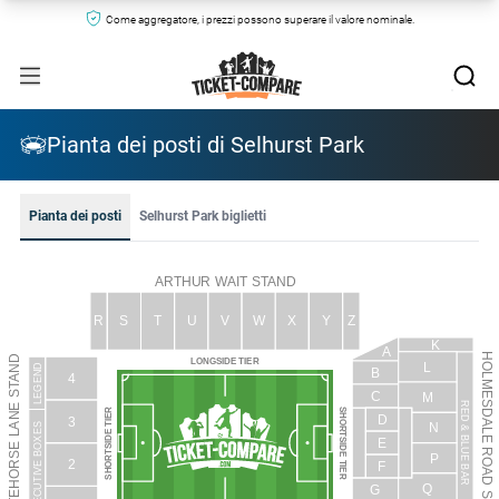
Come aggregatore, i prezzi possono superare il valore nominale.
Pianta dei posti di Selhurst Park
Pianta dei posti
Selhurst Park biglietti
ARTHUR WAIT STAND
R
S
T
U
V
W
X
Y
Z
K
A
HOLMESDALE ROAD STAND
WHITEHORSE LANE STAND
LONGSIDE TIER
L
LEGEND
B
4
C
M
RED & BLUE BAR
SHORTSIDE TIER
SHORTSIDE TIER
D
3
N
EXECUTIVE BOXES
E
P
2
F
Q
G