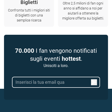
Biglietti
Oltre 2,5 milioni di fan ogni
anno si affidano a noi per
Confronta tutti i migliori siti
aiutarli a ottenere la
di biglietti con una
migliore offerta sui biglietti.
semplice ricerca
70.000
I fan vengono notificati
sugli eventi
hottest
.
Unisciti a loro.