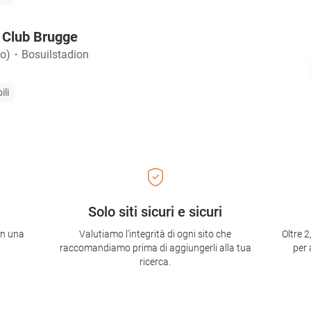
 Club Brugge
io)
・
Bosuilstadion
ili
Solo siti sicuri e sicuri
con una
Valutiamo l'integrità di ogni sito che
Oltre 2
raccomandiamo prima di aggiungerli alla tua
per 
ricerca.