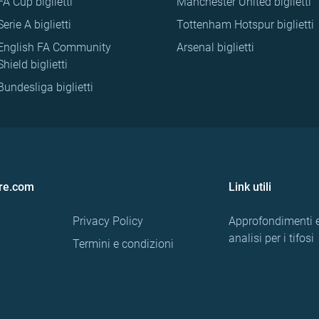
FA Cup biglietti
Manchester United biglietti
Serie A biglietti
Tottenham Hotspur biglietti
English FA Community
Arsenal biglietti
Shield biglietti
Bundesliga biglietti
re.com
Link utili
Privacy Policy
Approfondimenti 
analisi per i tifosi
Termini e condizioni