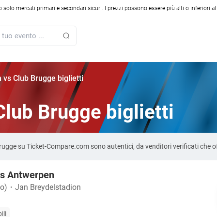
solo mercati primari e secondari sicuri. I prezzi possono essere più alti o inferiori a
vs Club Brugge biglietti
lub Brugge biglietti
 Brugge su Ticket-Compare.com sono autentici, da venditori verificati che
vs Antwerpen
io)
・
Jan Breydelstadion
ili