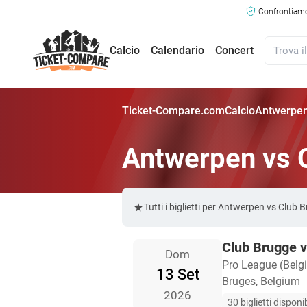
Confrontiamo 
Calcio
Calendario
Concert
Ticket-Compare.com
Calcio
Antwerpen 
Antwerpen vs C
Tutti i biglietti per Antwerpen vs Club
Club Brugge 
Dom
Pro League (Belg
13 Set
Bruges, Belgium
2026
30 biglietti disponib