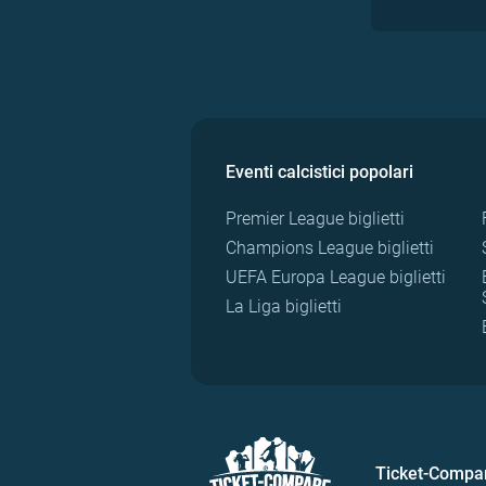
Eventi calcistici popolari
Premier League biglietti
Champions League biglietti
UEFA Europa League biglietti
La Liga biglietti
Ticket-Compa