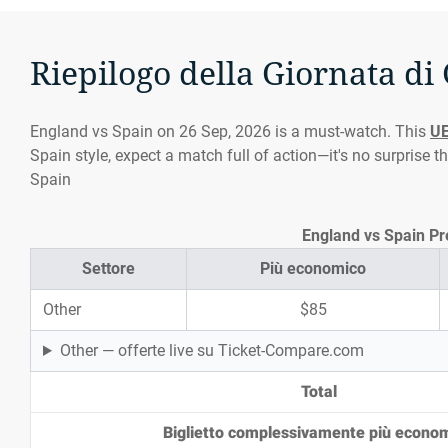
Riepilogo della Giornata di
England vs Spain on 26 Sep, 2026 is a must-watch. This
UE
Spain style, expect a match full of action—it's no surprise
Spain
England vs Spain Prez
Settore
Più economico
Other
$85
Other — offerte live su Ticket-Compare.com
Total
Biglietto complessivamente più econo