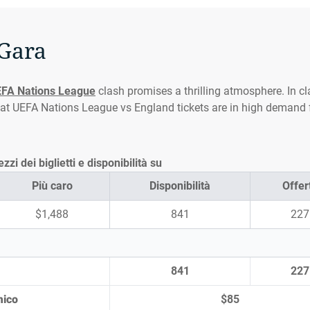
 Gara
FA Nations League
clash promises a thrilling atmosphere. In cl
 that UEFA Nations League vs England tickets are in high demand 
zi dei biglietti e disponibilità su
Più caro
Disponibilità
Offer
$1,488
841
227
841
227
mico
$85