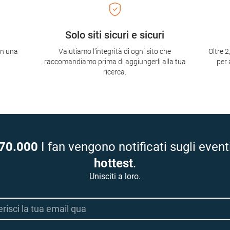
Solo siti sicuri e sicuri
con una
Valutiamo l'integrità di ogni sito che
Oltre 2
raccomandiamo prima di aggiungerli alla tua
per 
ricerca.
70.000
I fan vengono notificati sugli event
hottest
.
Unisciti a loro.