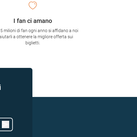
I fan ci amano
,5 milioni di fan ogni anno si affidano a noi
aiutarli a ottenere la migliore offerta sui
biglietti.
i