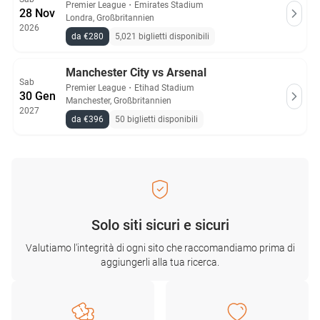
Premier League
・
Emirates Stadium
28 Nov
Londra, Großbritannien
2026
da €280
5,021 biglietti disponibili
Manchester City vs Arsenal
Sab
Premier League
・
Etihad Stadium
30 Gen
Manchester, Großbritannien
2027
da €396
50 biglietti disponibili
Solo siti sicuri e sicuri
Valutiamo l'integrità di ogni sito che raccomandiamo prima di
aggiungerli alla tua ricerca.