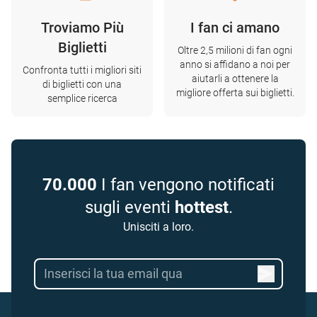
Troviamo Più
I fan ci amano
Biglietti
Oltre 2,5 milioni di fan ogni
anno si affidano a noi per
Confronta tutti i migliori siti
aiutarli a ottenere la
di biglietti con una
migliore offerta sui biglietti.
semplice ricerca
70.000
I fan vengono notificati
sugli eventi
hottest
.
Unisciti a loro.