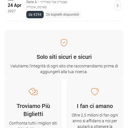
Serie A
・
אצטדיון אניו טארדיני
24 Apr
פארמה, איטליה
2027
da €294
26 biglietti disponibili
Solo siti sicuri e sicuri
Valutiamo l'integrità di ogni sito che raccomandiamo prima di
aggiungerli alla tua ricerca.
Troviamo Più
I fan ci amano
Biglietti
Oltre 2,5 milioni di fan ogni
anno si affidano a noi per
Confronta tutti i migliori siti
aiutarli a ottenere la