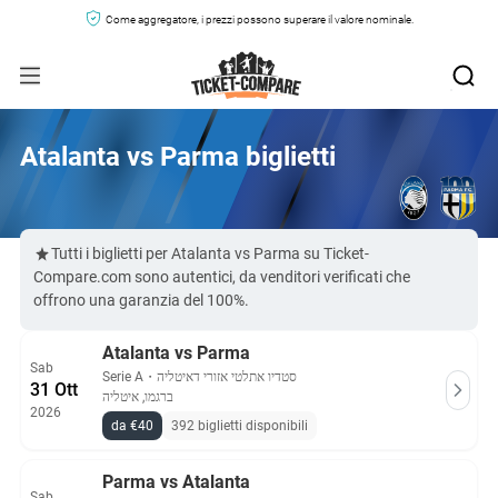
Come aggregatore, i prezzi possono superare il valore nominale.
Atalanta vs Parma biglietti
Tutti i biglietti per Atalanta vs Parma su Ticket-
Compare.com sono autentici, da venditori verificati che
offrono una garanzia del 100%.
Atalanta vs Parma
Sab
Serie A
・
סטדיו אתלטי אזורי דאיטליה
31 Ott
ברגמו, איטליה
2026
da €40
392 biglietti disponibili
Parma vs Atalanta
Sab