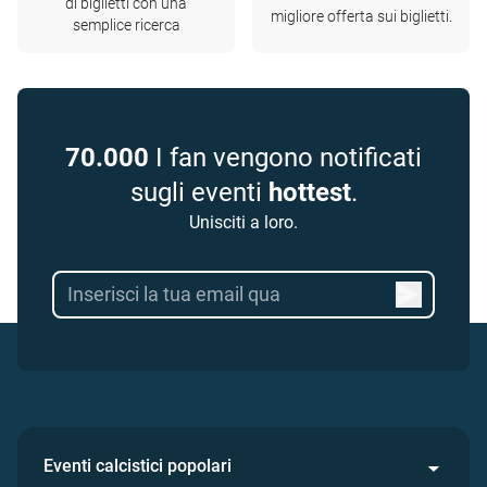
di biglietti con una
migliore offerta sui biglietti.
semplice ricerca
70.000
I fan vengono notificati
sugli eventi
hottest
.
Unisciti a loro.
Eventi calcistici popolari