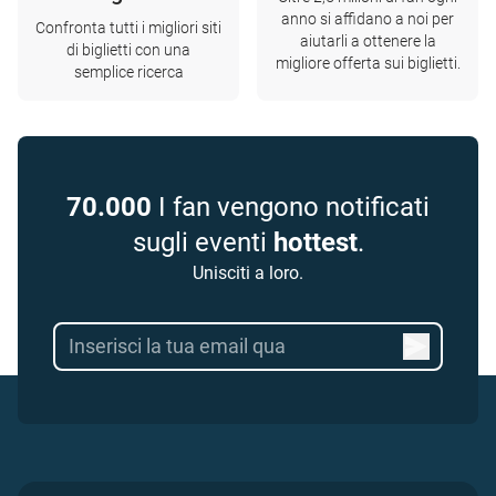
anno si affidano a noi per
Confronta tutti i migliori siti
aiutarli a ottenere la
di biglietti con una
migliore offerta sui biglietti.
semplice ricerca
70.000
I fan vengono notificati
sugli eventi
hottest
.
Unisciti a loro.