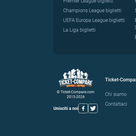
Premier League biglietti
Champions League biglietti
UEFA Europa League biglietti
La Liga biglietti
Ticket-Compa
© Ticket-Compare.com
Chi siamo
2015-2026
Contattaci
Unisciti a noi