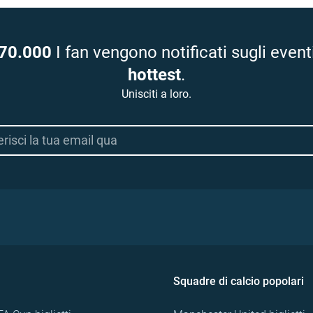
70.000
I fan vengono notificati sugli event
hottest
.
Unisciti a loro.
Squadre di calcio popolari