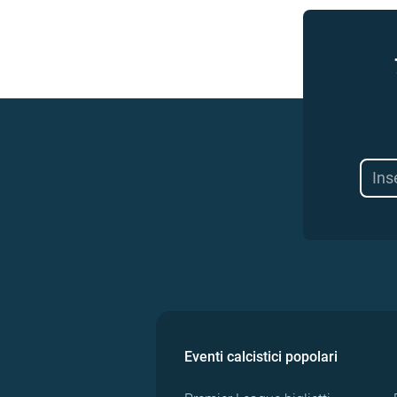
Eventi calcistici popolari