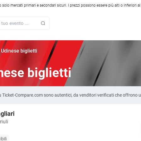
solo mercati primari e secondari sicuri. I prezzi possono essere più alti o inferiori a
 Udinese biglietti
nese biglietti
se su Ticket-Compare.com sono autentici, da venditori verificati che offrono
gliari
iuli
bili