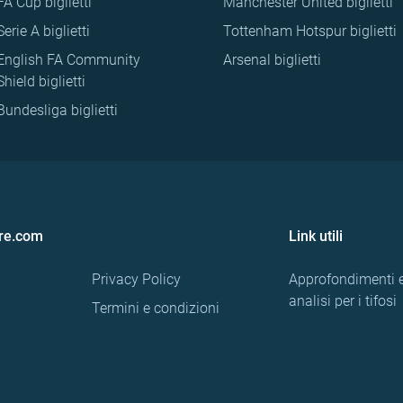
FA Cup biglietti
Manchester United biglietti
Serie A biglietti
Tottenham Hotspur biglietti
English FA Community
Arsenal biglietti
Shield biglietti
Bundesliga biglietti
re.com
Link utili
Privacy Policy
Approfondimenti 
analisi per i tifosi
Termini e condizioni