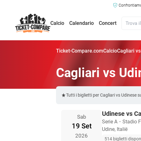
Confrontiamo 
Calcio
Calendario
Concert
Ticket-Compare.com
Calcio
Cagliari vs
Cagliari vs Udi
Tutti i biglietti per Cagliari vs Udine
Udinese vs Ca
Sab
Serie A
・
Stadio Fr
19 Set
Udine, Italië
2026
514 biglietti disponi