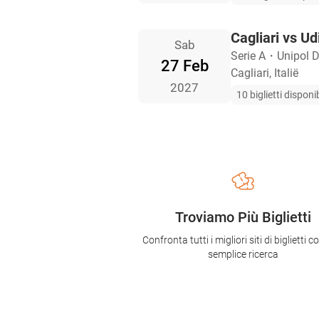
Cagliari vs U
Sab
Serie A
・
Unipol 
27 Feb
Cagliari, Italië
2027
10 biglietti disponib
Troviamo Più Biglietti
Confronta tutti i migliori siti di biglietti 
semplice ricerca