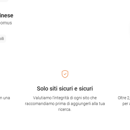
dinese
Domus
ili
Solo siti sicuri e sicuri
con una
Valutiamo l'integrità di ogni sito che
Oltre 2
raccomandiamo prima di aggiungerli alla tua
per 
ricerca.