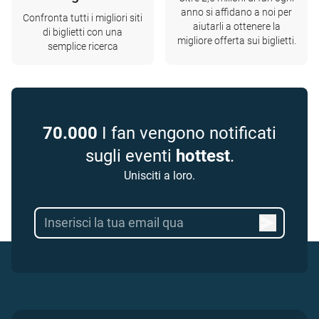
anno si affidano a noi per
Confronta tutti i migliori siti
aiutarli a ottenere la
di biglietti con una
migliore offerta sui biglietti.
semplice ricerca
70.000
I fan vengono notificati
sugli eventi
hottest
.
Unisciti a loro.