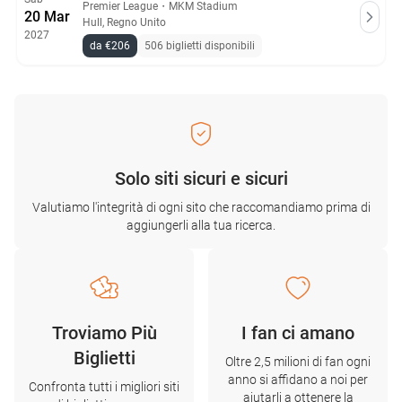
Premier League
・
MKM Stadium
20 Mar
Hull, Regno Unito
2027
da €206
506 biglietti disponibili
Solo siti sicuri e sicuri
Valutiamo l'integrità di ogni sito che raccomandiamo prima di
aggiungerli alla tua ricerca.
Troviamo Più
I fan ci amano
Biglietti
Oltre 2,5 milioni di fan ogni
anno si affidano a noi per
Confronta tutti i migliori siti
aiutarli a ottenere la