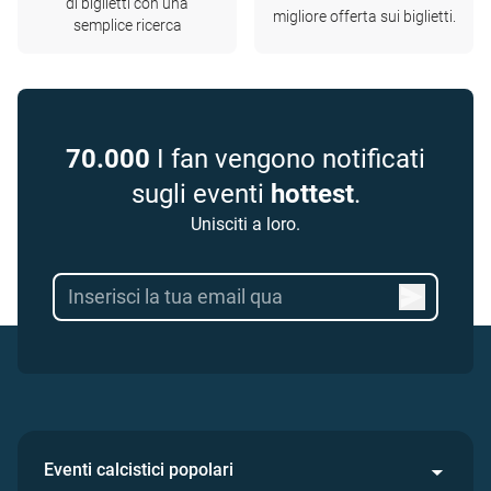
di biglietti con una
migliore offerta sui biglietti.
semplice ricerca
70.000
I fan vengono notificati
sugli eventi
hottest
.
Unisciti a loro.
Eventi calcistici popolari