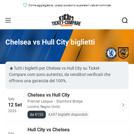
Come aggregatore, i prezzi possono superare il valore nominale.
Chelsea vs Hull City biglietti
Tutti i biglietti per Chelsea vs Hull City su Ticket-
Compare.com sono autentici, da venditori verificati che
offrono una garanzia del 100%.
Chelsea vs Hull City
Sab
Premier League
・
Stamford Bridge
12 Set
Londra, Regno Unito
2026
da €155
4,697 biglietti disponibili
Hull City vs Chelsea
Sab