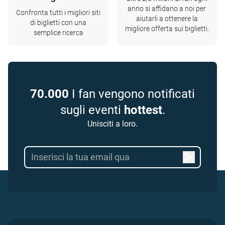
anno si affidano a noi per
Confronta tutti i migliori siti
aiutarli a ottenere la
di biglietti con una
migliore offerta sui biglietti.
semplice ricerca
70.000
I fan vengono notificati
sugli eventi
hottest
.
Unisciti a loro.