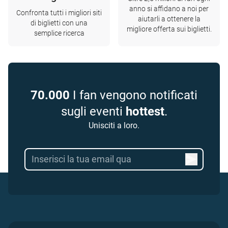
anno si affidano a noi per
Confronta tutti i migliori siti
aiutarli a ottenere la
di biglietti con una
migliore offerta sui biglietti.
semplice ricerca
70.000
I fan vengono notificati
sugli eventi
hottest
.
Unisciti a loro.