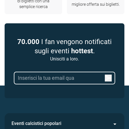
di biglietti con una
migliore offerta sui biglietti.
semplice ricerca
70.000
I fan vengono notificati
sugli eventi
hottest
.
Unisciti a loro.
Eventi calcistici popolari