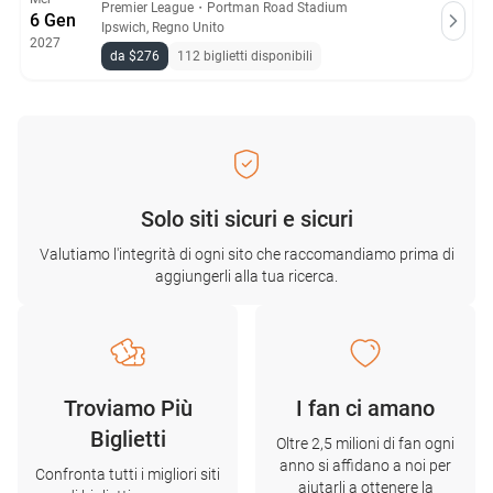
Premier League
・
Portman Road Stadium
6 Gen
Ipswich, Regno Unito
2027
da $276
112 biglietti disponibili
Solo siti sicuri e sicuri
Valutiamo l'integrità di ogni sito che raccomandiamo prima di
aggiungerli alla tua ricerca.
Troviamo Più
I fan ci amano
Biglietti
Oltre 2,5 milioni di fan ogni
anno si affidano a noi per
Confronta tutti i migliori siti
aiutarli a ottenere la