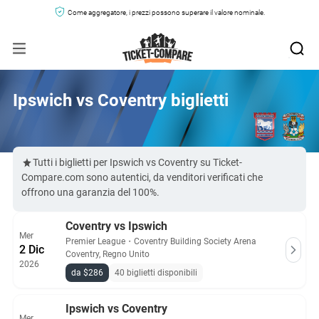
Come aggregatore, i prezzi possono superare il valore nominale.
Ipswich vs Coventry biglietti
Tutti i biglietti per Ipswich vs Coventry su Ticket-
Compare.com sono autentici, da venditori verificati che
offrono una garanzia del 100%.
Coventry vs Ipswich
Mer
Premier League
・
Coventry Building Society Arena
2 Dic
Coventry, Regno Unito
2026
da $286
40 biglietti disponibili
Ipswich vs Coventry
Mer