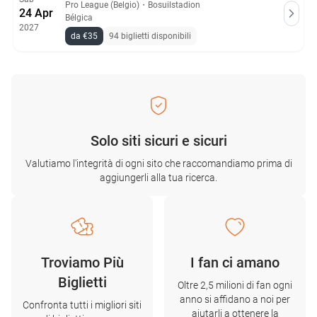
Pro League (Belgio)
・
Bosuilstadion
24 Apr
Bélgica
2027
da €35
94 biglietti disponibili
Solo siti sicuri e sicuri
Valutiamo l'integrità di ogni sito che raccomandiamo prima di
aggiungerli alla tua ricerca.
Troviamo Più
I fan ci amano
Biglietti
Oltre 2,5 milioni di fan ogni
anno si affidano a noi per
Confronta tutti i migliori siti
aiutarli a ottenere la