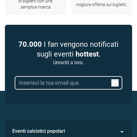
di biglietti con una
migliore offerta sui biglietti.
semplice ricerca
70.000
I fan vengono notificati
sugli eventi
hottest
.
Unisciti a loro.
Eventi calcistici popolari