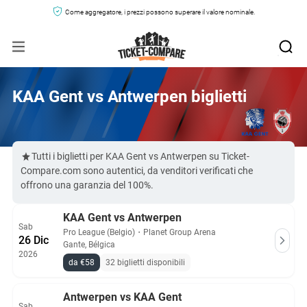
Come aggregatore, i prezzi possono superare il valore nominale.
KAA Gent vs Antwerpen biglietti
Tutti i biglietti per KAA Gent vs Antwerpen su Ticket-
Compare.com sono autentici, da venditori verificati che
offrono una garanzia del 100%.
KAA Gent vs Antwerpen
Sab
Pro League (Belgio)
・
Planet Group Arena
26 Dic
Gante, Bélgica
2026
da €58
32 biglietti disponibili
Antwerpen vs KAA Gent
Sab