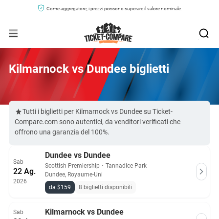
Come aggregatore, i prezzi possono superare il valore nominale.
Kilmarnock vs Dundee biglietti
Tutti i biglietti per Kilmarnock vs Dundee su Ticket-
Compare.com sono autentici, da venditori verificati che
offrono una garanzia del 100%.
Dundee vs Dundee
Sab
Scottish Premiership
・
Tannadice Park
22 Ag.
Dundee, Royaume-Uni
2026
da $159
8 biglietti disponibili
Kilmarnock vs Dundee
Sab