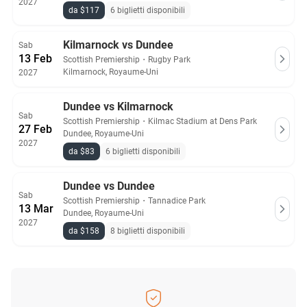
2027
da $117
6 biglietti disponibili
Kilmarnock vs Dundee
Sab
13 Feb
Scottish Premiership
・
Rugby Park
Kilmarnock, Royaume-Uni
2027
Dundee vs Kilmarnock
Sab
Scottish Premiership
・
Kilmac Stadium at Dens Park
27 Feb
Dundee, Royaume-Uni
2027
da $83
6 biglietti disponibili
Dundee vs Dundee
Sab
Scottish Premiership
・
Tannadice Park
13 Mar
Dundee, Royaume-Uni
2027
da $158
8 biglietti disponibili