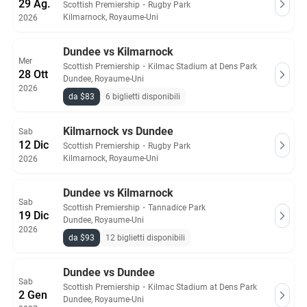
29 Ag.
Scottish Premiership
・
Rugby Park
Kilmarnock, Royaume-Uni
2026
Dundee vs Kilmarnock
Mer
Scottish Premiership
・
Kilmac Stadium at Dens Park
28 Ott
Dundee, Royaume-Uni
2026
da $83
6 biglietti disponibili
Kilmarnock vs Dundee
Sab
12 Dic
Scottish Premiership
・
Rugby Park
Kilmarnock, Royaume-Uni
2026
Dundee vs Kilmarnock
Sab
Scottish Premiership
・
Tannadice Park
19 Dic
Dundee, Royaume-Uni
2026
da $93
12 biglietti disponibili
Dundee vs Dundee
Sab
Scottish Premiership
・
Kilmac Stadium at Dens Park
2 Gen
Dundee, Royaume-Uni