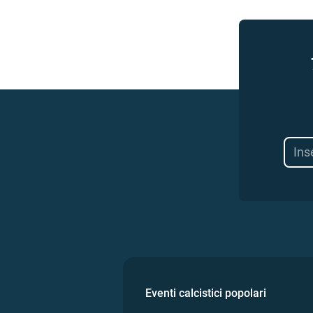
Eventi calcistici popolari