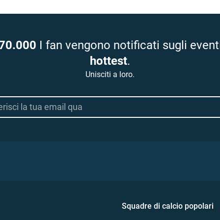
70.000
I fan vengono notificati sugli event
hottest
.
Unisciti a loro.
Squadre di calcio popolari