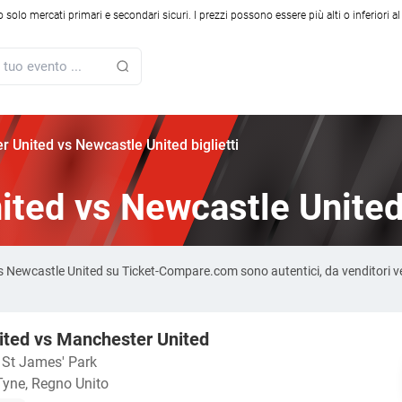
solo mercati primari e secondari sicuri. I prezzi possono essere più alti o inferiori a
 United vs Newcastle United biglietti
ted vs Newcastle United 
 vs Newcastle United su Ticket-Compare.com sono autentici, da venditori ve
ited vs Manchester United
・
St James' Park
yne, Regno Unito