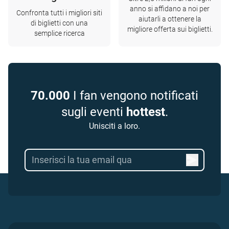
anno si affidano a noi per
Confronta tutti i migliori siti
aiutarli a ottenere la
di biglietti con una
migliore offerta sui biglietti.
semplice ricerca
70.000
I fan vengono notificati
sugli eventi
hottest
.
Unisciti a loro.