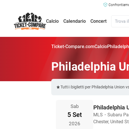
Confrontiamo 
Calcio
Calendario
Concert
Ticket-Compare.com
Calcio
Philadelph
Philadelphia Un
Tutti i biglietti per Philadelphia Unio
Sab
Philadelphia 
5 Set
MLS
・
Subaru Pa
Chester, United S
2026