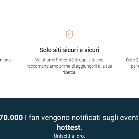
Solo siti sicuri e sicuri
con una
Valutiamo l'integrità di ogni sito che
Oltre 2
raccomandiamo prima di aggiungerli alla tua
per 
ricerca.
70.000
I fan vengono notificati sugli event
hottest
.
Unisciti a loro.