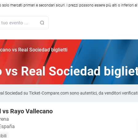
solo mercati primari e secondari sicuri. I prezzi possono essere più alti o inferiori a
cano vs Real Sociedad biglietti
 vs Real Sociedad bigliet
 Real Sociedad su Ticket-Compare.com sono autentici, da venditori verifica
 vs Rayo Vallecano
rena
 España
bili