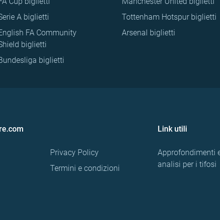
FA Cup biglietti
Manchester United biglietti
Serie A biglietti
Tottenham Hotspur biglietti
English FA Community
Arsenal biglietti
Shield biglietti
Bundesliga biglietti
re.com
Link utili
Privacy Policy
Approfondimenti 
analisi per i tifosi
Termini e condizioni