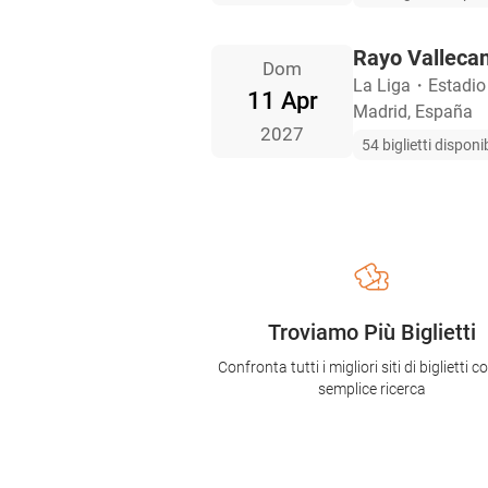
Rayo Vallecan
Dom
La Liga
・
Estadio
11 Apr
Madrid, España
2027
54 biglietti disponib
Troviamo Più Biglietti
Confronta tutti i migliori siti di biglietti 
semplice ricerca