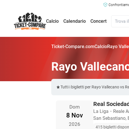
Confrontiamo 
Calcio
Calendario
Concert
Ticket-Compare.com
Calcio
Rayo Valle
Rayo Vallecano
Tutti i biglietti per Rayo Vallecano vs
Real Sociedad
Dom
La Liga
・
Reale A
8 Nov
San Sebastiano,
2026
415 biglietti disponi