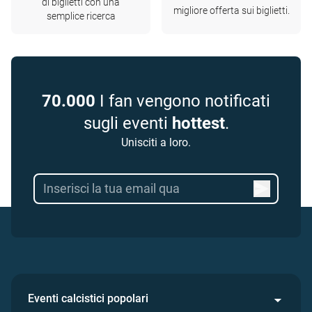
di biglietti con una
migliore offerta sui biglietti.
semplice ricerca
70.000
I fan vengono notificati
sugli eventi
hottest
.
Unisciti a loro.
Eventi calcistici popolari