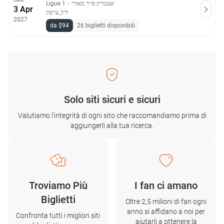
Ligue 1
・
אצטדיון פייר מאורי
3 Apr
ליל, צרפת
2027
da $94
26 biglietti disponibili
Solo siti sicuri e sicuri
Valutiamo l'integrità di ogni sito che raccomandiamo prima di
aggiungerli alla tua ricerca.
Troviamo Più
I fan ci amano
Biglietti
Oltre 2,5 milioni di fan ogni
anno si affidano a noi per
Confronta tutti i migliori siti
aiutarli a ottenere la