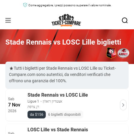
Come aggregatore, i prezzi possono superare il valore nominale.
Stade Rennais vs LOSC Lille biglietti
Tutti i biglietti per Stade Rennais vs LOSC Lille su Ticket-
Compare.com sono autentici, da venditori verificati che
offrono una garanzia del 100%.
Stade Rennais vs LOSC Lille
Sab
Ligue 1
・
אצטדיון רואז'ון
7 Nov
רן, צרפת
2026
da $156
6 biglietti disponibili
LOSC Lille vs Stade Rennais
Sab