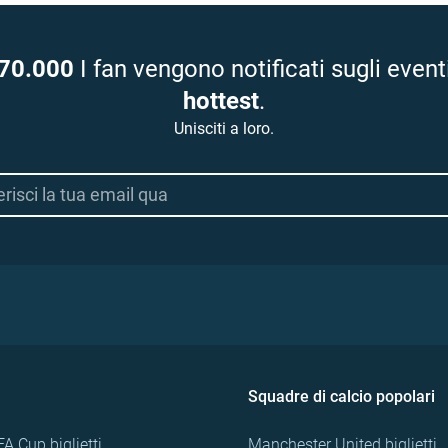
70.000
I fan vengono notificati sugli event
hottest
.
Unisciti a loro.
Squadre di calcio popolari
FA Cup biglietti
Manchester United biglietti