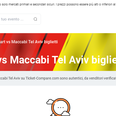
solo mercati primari e secondari sicuri. I prezzi possono essere più alti o inferiori a
art vs Maccabi Tel Aviv biglietti
s Maccabi Tel Aviv biglie
Maccabi Tel Aviv su Ticket-Compare.com sono autentici, da venditori verific