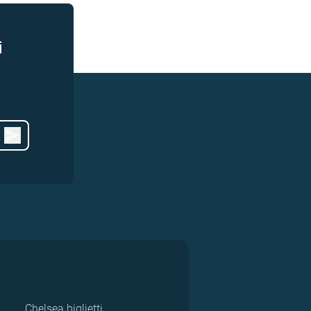
i
Chelsea biglietti