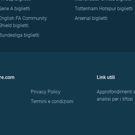
Serie A biglietti
Tottenham Hotspur biglietti
English FA Community
Arsenal biglietti
Shield biglietti
Bundesliga biglietti
re.com
Link utili
Privacy Policy
Approfondimenti 
analisi per i tifosi
Termini e condizioni