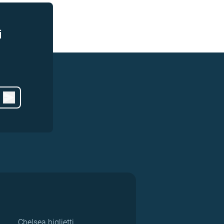
i
Chelsea biglietti