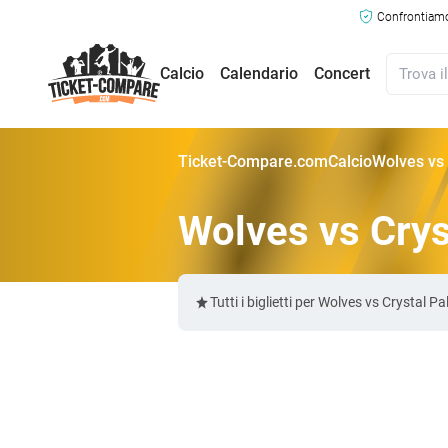
Confrontiamo 
Calcio
Calendario
Concert
Ticket-Compare.com
Calcio
Wolves vs 
Wolves vs Cryst
Tutti i biglietti per Wolves vs Crystal