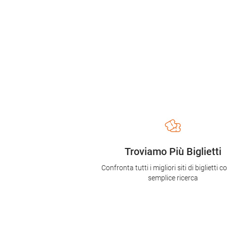
Troviamo Più Biglietti
Confronta tutti i migliori siti di biglietti 
semplice ricerca