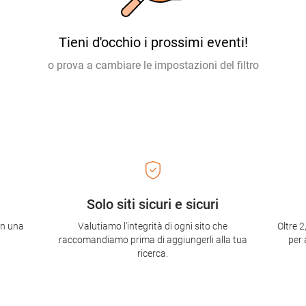
Tieni d'occhio i prossimi eventi!
o prova a cambiare le impostazioni del filtro
Solo siti sicuri e sicuri
con una
Valutiamo l'integrità di ogni sito che
Oltre 2
raccomandiamo prima di aggiungerli alla tua
per 
ricerca.