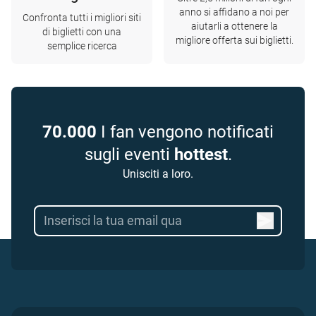
anno si affidano a noi per
Confronta tutti i migliori siti
aiutarli a ottenere la
di biglietti con una
migliore offerta sui biglietti.
semplice ricerca
70.000
I fan vengono notificati
sugli eventi
hottest
.
Unisciti a loro.