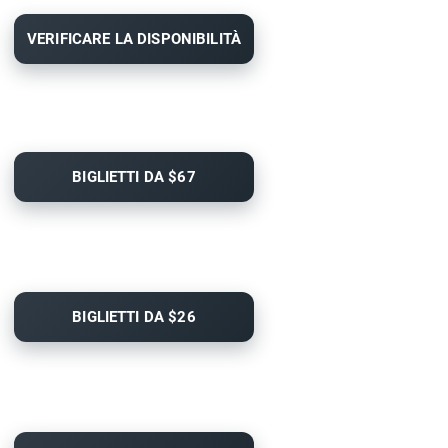
VERIFICARE LA DISPONIBILITÀ
BIGLIETTI DA $67
BIGLIETTI DA $26