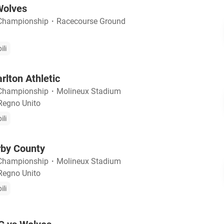
Wolves
 Championship
・
Racecourse Ground
ili
rlton Athletic
 Championship
・
Molineux Stadium
Regno Unito
ili
rby County
 Championship
・
Molineux Stadium
Regno Unito
ili