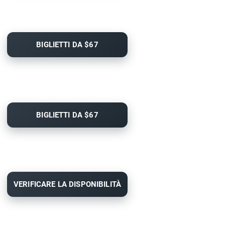
BIGLIETTI DA $67
BIGLIETTI DA $67
VERIFICARE LA DISPONIBILITÀ