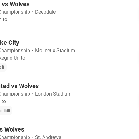
 vs Wolves
 Championship
・
Deepdale
nito
ke City
 Championship
・
Molineux Stadium
Regno Unito
ili
ted vs Wolves
 Championship
・
London Stadium
ito
nibili
s Wolves
 Championship
・
St. Andrews