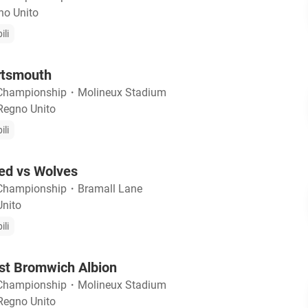
no Unito
ili
rtsmouth
 Championship
・
Molineux Stadium
Regno Unito
ili
ted vs Wolves
 Championship
・
Bramall Lane
Unito
ili
st Bromwich Albion
 Championship
・
Molineux Stadium
Regno Unito