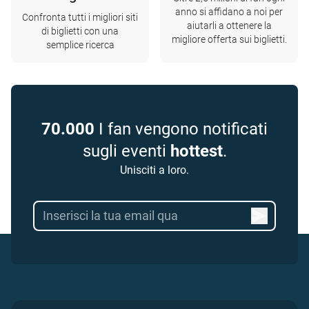
anno si affidano a noi per
Confronta tutti i migliori siti
aiutarli a ottenere la
di biglietti con una
migliore offerta sui biglietti.
semplice ricerca
70.000
I fan vengono notificati
sugli eventi
hottest
.
Unisciti a loro.