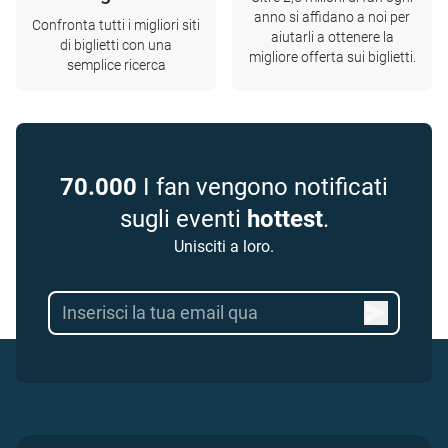
anno si affidano a noi per
Confronta tutti i migliori siti
aiutarli a ottenere la
di biglietti con una
migliore offerta sui biglietti.
semplice ricerca
70.000
I fan vengono notificati
sugli eventi
hottest
.
Unisciti a loro.