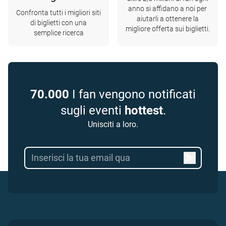
anno si affidano a noi per
Confronta tutti i migliori siti
aiutarli a ottenere la
di biglietti con una
migliore offerta sui biglietti.
semplice ricerca
70.000
I fan vengono notificati
sugli eventi
hottest
.
Unisciti a loro.