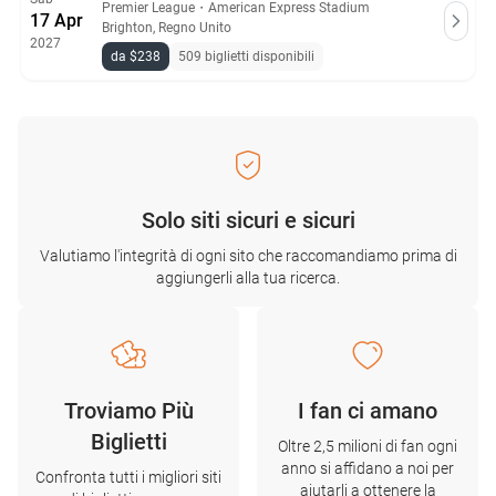
Premier League
・
American Express Stadium
17 Apr
Brighton, Regno Unito
2027
da $238
509 biglietti disponibili
Solo siti sicuri e sicuri
Valutiamo l'integrità di ogni sito che raccomandiamo prima di
aggiungerli alla tua ricerca.
Troviamo Più
I fan ci amano
Biglietti
Oltre 2,5 milioni di fan ogni
anno si affidano a noi per
Confronta tutti i migliori siti
aiutarli a ottenere la