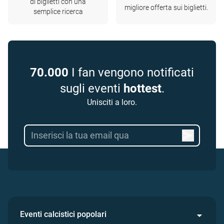
di biglietti con una
migliore offerta sui biglietti.
semplice ricerca
70.000
I fan vengono notificati
sugli eventi
hottest
.
Unisciti a loro.
Eventi calcistici popolari