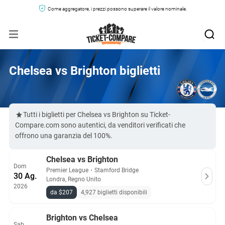
Come aggregatore, i prezzi possono superare il valore nominale.
Chelsea vs Brighton biglietti
Tutti i biglietti per Chelsea vs Brighton su Ticket-
Compare.com sono autentici, da venditori verificati che
offrono una garanzia del 100%.
Chelsea vs Brighton
Dom
Premier League
・
Stamford Bridge
30 Ag.
Londra, Regno Unito
2026
da $207
4,927 biglietti disponibili
Brighton vs Chelsea
Sab