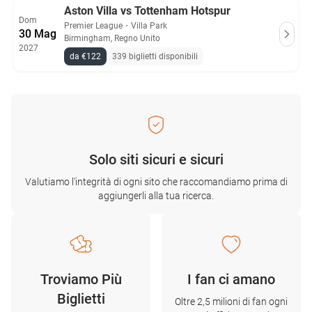
Aston Villa vs Tottenham Hotspur
Dom
Premier League
・
Villa Park
30 Mag
Birmingham, Regno Unito
2027
da €122
339 biglietti disponibili
Solo siti sicuri e sicuri
Valutiamo l'integrità di ogni sito che raccomandiamo prima di
aggiungerli alla tua ricerca.
Troviamo Più
I fan ci amano
Biglietti
Oltre 2,5 milioni di fan ogni