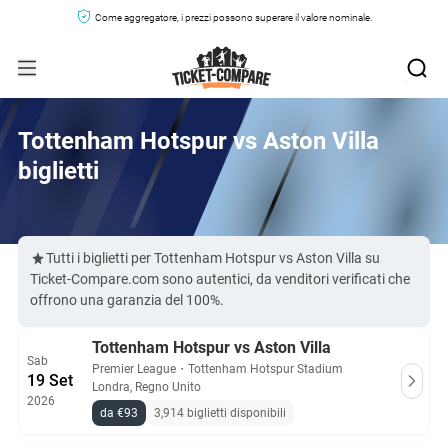
Come aggregatore, i prezzi possono superare il valore nominale.
Tottenham Hotspur vs Aston Villa
biglietti
Tutti i biglietti per Tottenham Hotspur vs Aston Villa su
Ticket-Compare.com sono autentici, da venditori verificati che
offrono una garanzia del 100%.
Tottenham Hotspur vs Aston Villa
Sab
Premier League
・
Tottenham Hotspur Stadium
19 Set
Londra, Regno Unito
2026
da €93
3,914 biglietti disponibili